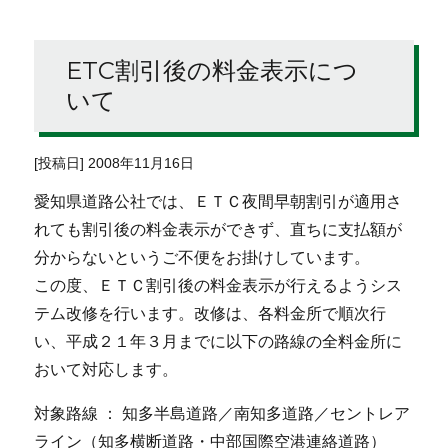
ETC割引後の料金表示につ
いて
[投稿日] 2008年11月16日
愛知県道路公社では、ＥＴＣ夜間早朝割引が適用さ
れても割引後の料金表示ができず、直ちに支払額が
分からないというご不便をお掛けしています。
この度、ＥＴＣ割引後の料金表示が行えるようシス
テム改修を行います。改修は、各料金所で順次行
い、平成２１年３月までに以下の路線の全料金所に
おいて対応します。
対象路線 ： 知多半島道路／南知多道路／セントレア
ライン（知多横断道路・中部国際空港連絡道路）