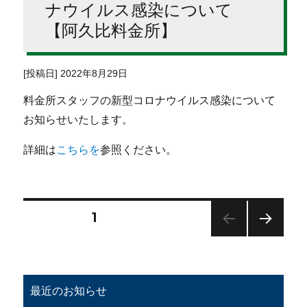
ナウイルス感染について
【阿久比料金所】
[投稿日] 2022年8月29日
料金所スタッフの新型コロナウイルス感染について
お知らせいたします。
詳細は
こちらを
参照ください。
投
固定ページ
1
次の
稿
ペー
ジ
ナ
最近のお知らせ