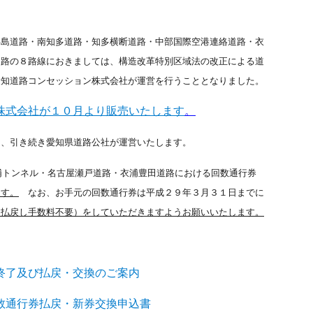
島道路・南知多道路・知多横断道路・中部国際空港連絡道路・衣
道路の８路線におきましては、構造改革特別区域法の改正による道
愛知道路コンセッション株式会社が運営を行うこととなりました。
株式会社が１０月より販売いたします
。
は、引き続き愛知県道路公社が運営いたします。
浦トンネル・名古屋瀬戸道路・衣浦豊田道路における回数通行券
ます。
なお、お手元の回数通行券は平成２９年３月３１日までに
（払戻し手数料不要）をしていただきますようお願いいたします。
終了及び払戻・交換のご案内
数通行券払戻・新券交換申込書