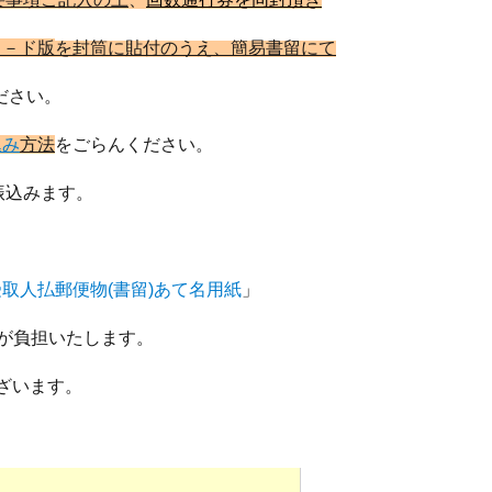
ロ－ド版
を封筒に
貼付のうえ、
簡易書留にて
ださい。
込み
方法
をごらんください。
振込みます。
取人払郵便物(書留)あて名用紙
」
負担いたします。
ざいます。