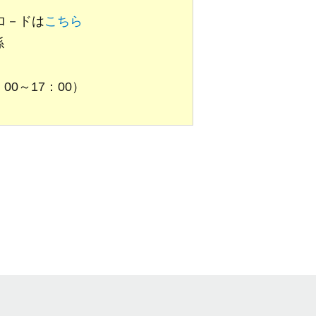
ロ－ドは
こちら
係
：00～17：00）