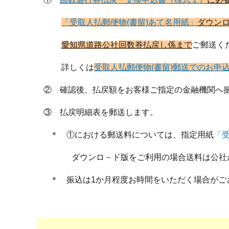
「受取人払郵便物(書留)あて名用紙」
ダウン
愛知県
道路公社
回数券払戻し係
まで
ご郵送く
詳しくは
受取人払郵便物(書留)郵送でのお申
② 確認後、払戻額をお客様ご指定の金融機関へ
③ 払戻明細表を郵送します。
＊ ①における郵送料については、指定用紙
「受
ダウンロ－ド版をご利用の場合送料は公社が
＊ 振込は1か月程度お時間をいただく場合がご