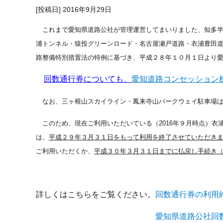
[投稿日] 2016年9月29日
これまで愛知県道路公社が管理運営してまいりました、知多半
浦トンネル・猿投グリーンロード・名古屋瀬戸道路・衣浦豊田
路整備特別措置法の特例に基づき、平成２８年１０月１日より
回数通行券についても、
愛知道路コンセッション
なお、三ヶ根山スカイライン・鳳来寺山パークウェイ駐車場
このため、現在ご利用いただいている（2016年９月時点）衣
は、
平成２９年３月３１日をもって利用を終了させていただき
ご利用いただくか、
平成３０年３月３１日までに払戻し手続き
詳しくはこちらをご覧ください。
回数通行券の利用
詳しくはこちらをご覧ください。
愛知県道路公社回