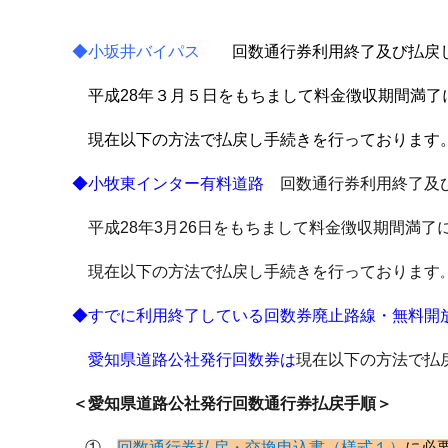
◆小坂井バイパス
回数通行券利用終了及び払戻
平成28年３月５日をもちまして料金徴収期間満了
現在以下の方法で払戻し手続きを
行っております
◆小牧東インター有料道路
回数通行券利用終了
平成28年3月26日をもちまして料金徴収期間満了
現在以下の方法で払戻し手続きを
行っております
◆すでに利用終了している回数券廃止路線・無料開
愛知県道路公社発行回数券は
現在以下の方法で払
＜愛知県道路公社発行回数通行券払戻手順＞
①
回数通行券払戻・交換申込書（様式１）
に必