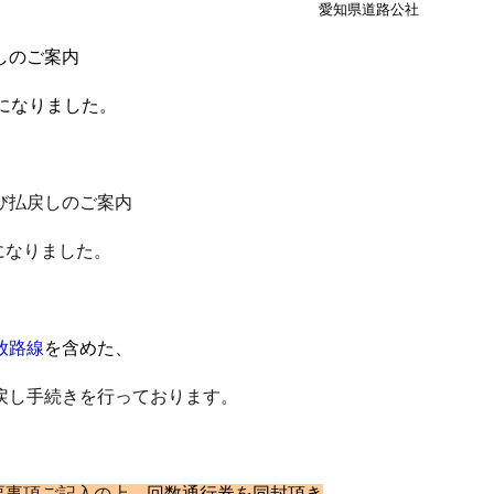
愛知県道路公社
しのご案内
になりました。
。
及び払戻しのご案内
になりました。
。
放路線
を含めた、
戻し手続きを行っております。
要事項ご記入の上
、
回数通行券を同封頂き