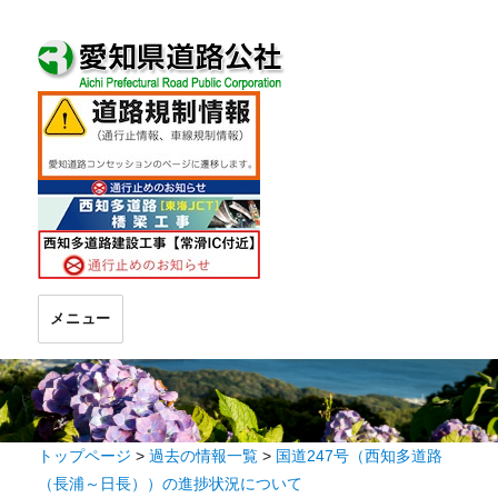
メニュー
トップページ
>
過去の情報一覧
>
国道247号（西知多道路
（長浦～日長））の進捗状況について