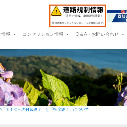
業情報
コンセッション情報
Q＆A・お問い合わせ
の「ＥＴＣへの付替終了」と「払戻終了」について