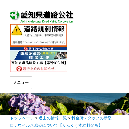
メニュー
トップページ
>
過去の情報一覧
>
料金所スタッフの新型コ
ロナウイルス感染について【りんくう本線料金所】