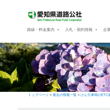
路線・料金案内
入札・契約情報
企
トップページ
>
過去の情報一覧
>
けん引車両のETC