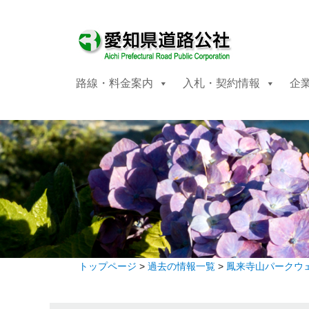
路線・料金案内
入札・契約情報
企
トップページ
>
過去の情報一覧
>
鳳来寺山パークウ