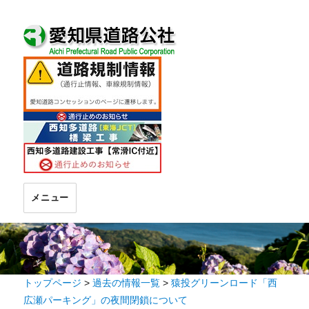
メニュー
トップページ
>
過去の情報一覧
>
猿投グリーンロード「西
広瀬パーキング」の夜間閉鎖について