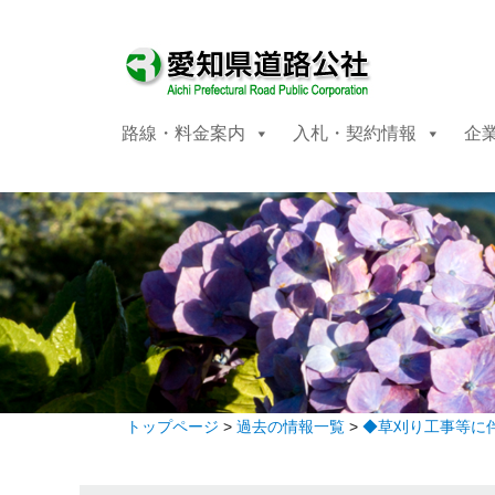
路線・料金案内
入札・契約情報
企
トップページ
>
過去の情報一覧
>
◆草刈り工事等に