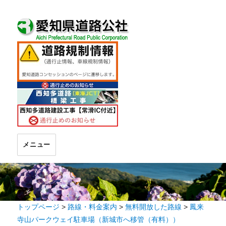
メニュー
トップページ
>
路線・料金案内
>
無料開放した路線
>
鳳来
寺山パークウェイ駐車場（新城市へ移管（有料））