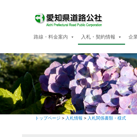
路線・料金案内
入札・契約情報
企
トップページ
>
入札情報
>
入札関係書類・様式