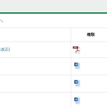
い。
種類
1改正)